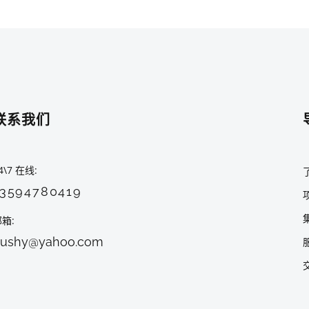
联系我们
4\7 在线
13594780419
邮箱
ushy@yahoo.com