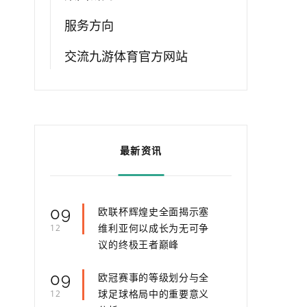
服务方向
交流九游体育官方网站
最新资讯
09
欧联杯辉煌史全面揭示塞
维利亚何以成长为无可争
12
议的终极王者巅峰
09
欧冠赛事的等级划分与全
球足球格局中的重要意义
12