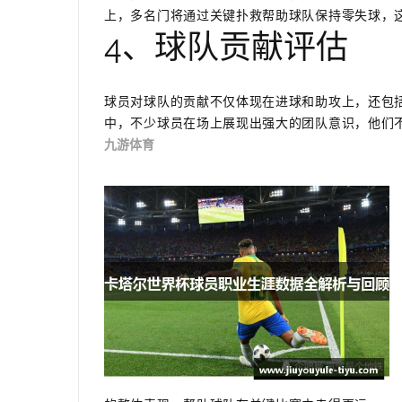
上，多名门将通过关键扑救帮助球队保持零失球，
4、球队贡献评估
球员对球队的贡献不仅体现在进球和助攻上，还包
中，不少球员在场上展现出强大的团队意识，他们
九游体育