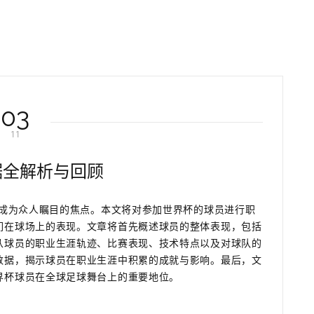
03
11
据全解析与回顾
，成为众人瞩目的焦点。本文将对参加世界杯的球员进行职
们在球场上的表现。文章将首先概述球员的整体表现，包括
从球员的职业生涯轨迹、比赛表现、技术特点以及对球队的
数据，揭示球员在职业生涯中积累的成就与影响。最后，文
界杯球员在全球足球舞台上的重要地位。