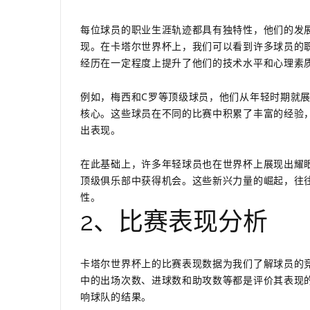
每位球员的职业生涯轨迹都具有独特性，他们的发
现。在卡塔尔世界杯上，我们可以看到许多球员的
经历在一定程度上提升了他们的技术水平和心理素
例如，梅西和C罗等顶级球员，他们从年轻时期就
核心。这些球员在不同的比赛中积累了丰富的经验
出表现。
在此基础上，许多年轻球员也在世界杯上展现出耀
顶级俱乐部中获得机会。这些新兴力量的崛起，往
性。
2、比赛表现分析
卡塔尔世界杯上的比赛表现数据为我们了解球员的
中的出场次数、进球数和助攻数等都是评价其表现
响球队的结果。