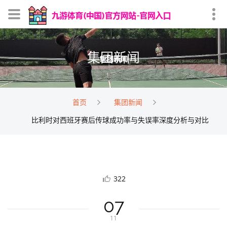
集团新闻
首页
集团新闻
比利时对西班牙赛后传球成功率与失误率深度分析与对比
322
07
11