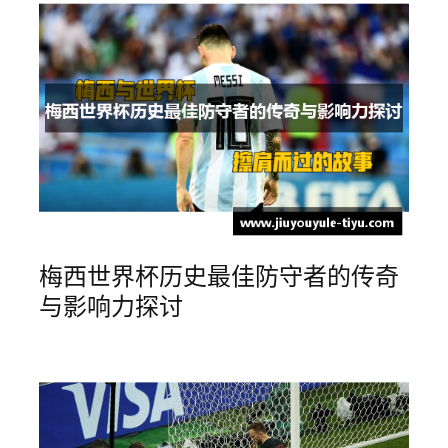
梅西世界杯历史最佳防守者的传奇
与影响力探讨