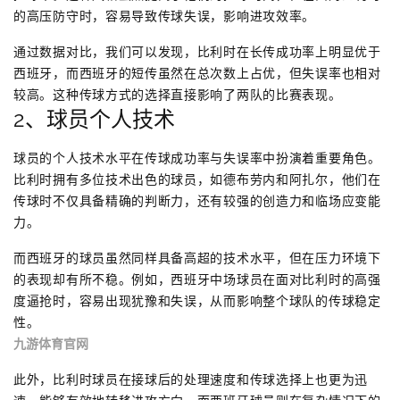
的高压防守时，容易导致传球失误，影响进攻效率。
通过数据对比，我们可以发现，比利时在长传成功率上明显优于
西班牙，而西班牙的短传虽然在总次数上占优，但失误率也相对
较高。这种传球方式的选择直接影响了两队的比赛表现。
2、球员个人技术
球员的个人技术水平在传球成功率与失误率中扮演着重要角色。
比利时拥有多位技术出色的球员，如德布劳内和阿扎尔，他们在
传球时不仅具备精确的判断力，还有较强的创造力和临场应变能
力。
而西班牙的球员虽然同样具备高超的技术水平，但在压力环境下
的表现却有所不稳。例如，西班牙中场球员在面对比利时的高强
度逼抢时，容易出现犹豫和失误，从而影响整个球队的传球稳定
性。
九游体育官网
此外，比利时球员在接球后的处理速度和传球选择上也更为迅