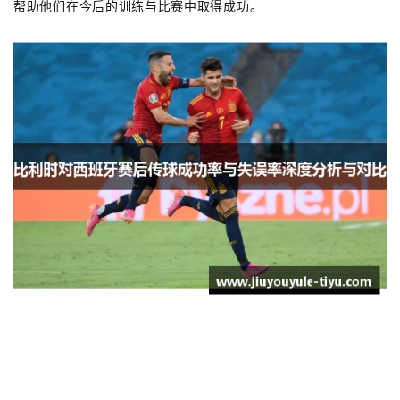
帮助他们在今后的训练与比赛中取得成功。