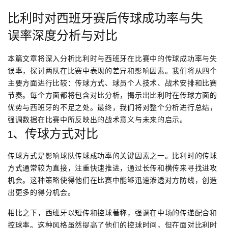
比利时对西班牙赛后传球成功率与失
误率深度分析与对比
本篇文章将深入分析比利时与西班牙在比赛中的传球成功率与失
误率，探讨两队在比赛中表现的差异和影响因素。我们将从四个
主要方面进行比较：传球方式、球员个人技术、战术安排和比赛
节奏。每个方面都将包含对比分析，揭示出比利时在传球方面的
优势与西班牙的不足之处。最终，我们将对整个分析进行总结，
强调数据在比赛中所反映出的战术意义与未来的启示。
1、传球方式对比
传球方式是影响球队传球成功率的关键因素之一。比利时的传球
方式通常较为直接，注重快速推进，通过长传和横传来寻找进攻
机会。这种策略使得他们在比赛中能够迅速渗透对方防线，创造
出更多的得分机会。
相比之下，西班牙以短传和控球著称，强调在中场的传递配合和
控球率。这种风格虽然提高了他们的控球时间，但在面对比利时