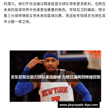
的潜力。他们不仅会通过精准投篮为球队带来更多胜利，也将在
未来的篮球世界中扮演更加重要的角色。年轻后卫的崛起，预示
着三分球将继续主导未来的篮球比赛，而这些年轻球员也将在其
中占据一席之地。