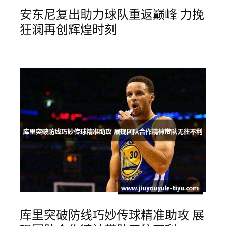
安东尼复出助力球队重返巅峰 力挽
狂澜再创辉煌时刻
库里突破防线巧妙传球精准助攻 展