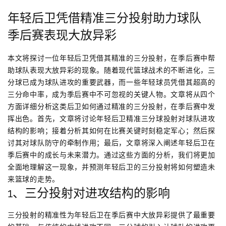
年轻后卫凭借精准三分投射助力球队
季后赛表现大放异彩
本文将探讨一位年轻后卫凭借其精准的三分投射，在季后赛中帮
助球队表现大放异彩的现象。随着现代篮球战术的不断进化，三
分球已成为球队进攻的重要武器，而一些年轻球员凭借其超高的
三分命中率，成为季后赛中不可忽视的关键人物。文章将从四个
方面详细分析这类后卫如何通过精准的三分投射，在季后赛中发
挥出色。首先，文章将讨论年轻后卫精准三分球投射对球队进攻
结构的影响；接着分析其如何在比赛关键时刻稳定军心；然后探
讨其对球队防守的牵制作用；最后，文章将深入阐述年轻后卫在
季后赛中的成长与未来潜力。通过这些方面的分析，我们将更加
全面地理解这一现象，并预测年轻后卫的三分投射将如何塑造未
来篮球的走势。
1、三分投射对进攻结构的影响
三分投射的精准性为年轻后卫在季后赛中大放异彩提供了最重要