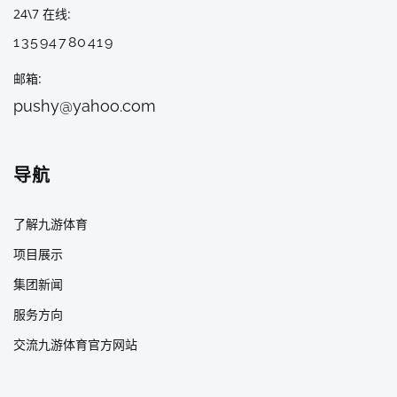
24\7 在线
13594780419
邮箱
pushy@yahoo.com
导航
了解九游体育
项目展示
集团新闻
服务方向
交流九游体育官方网站