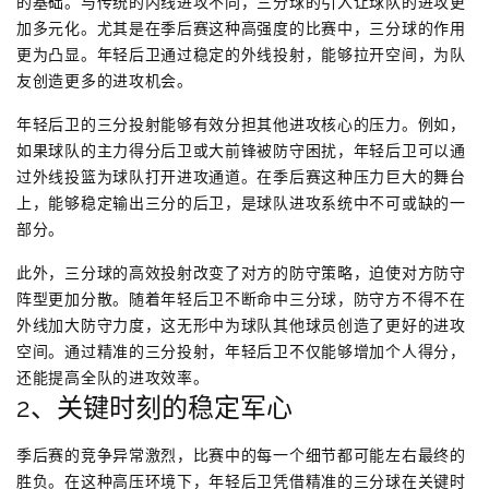
的基础。与传统的内线进攻不同，三分球的引入让球队的进攻更
加多元化。尤其是在季后赛这种高强度的比赛中，三分球的作用
更为凸显。年轻后卫通过稳定的外线投射，能够拉开空间，为队
友创造更多的进攻机会。
年轻后卫的三分投射能够有效分担其他进攻核心的压力。例如，
如果球队的主力得分后卫或大前锋被防守困扰，年轻后卫可以通
过外线投篮为球队打开进攻通道。在季后赛这种压力巨大的舞台
上，能够稳定输出三分的后卫，是球队进攻系统中不可或缺的一
部分。
此外，三分球的高效投射改变了对方的防守策略，迫使对方防守
阵型更加分散。随着年轻后卫不断命中三分球，防守方不得不在
外线加大防守力度，这无形中为球队其他球员创造了更好的进攻
空间。通过精准的三分投射，年轻后卫不仅能够增加个人得分，
还能提高全队的进攻效率。
2、关键时刻的稳定军心
季后赛的竞争异常激烈，比赛中的每一个细节都可能左右最终的
胜负。在这种高压环境下，年轻后卫凭借精准的三分球在关键时