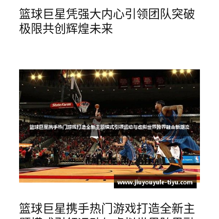
篮球巨星凭强大内心引领团队突破
极限共创辉煌未来
篮球巨星携手热门游戏打造全新主