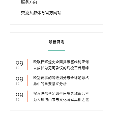
服务方向
交流九游体育官方网站
最新资讯
09
欧联杯辉煌史全面揭示塞维利亚何
以成长为无可争议的终极王者巅峰
12
09
欧冠赛事的等级划分与全球足球格
局中的重要意义分析
12
09
探索波尔蒂足球俱乐部名称背后不
为人知的由来与文化密码真相之谜
12