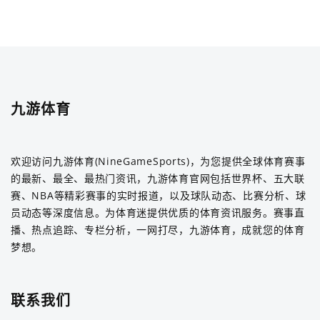
九游体育
欢迎访问九游体育(NineGameSports)，为您提供全球体育赛事
的最新、最全、最热门资讯，九游体育官网包括世界杯、五大联
赛、NBA等精彩赛事的实时报道，以及球队动态、比赛分析、球
员动态等深度信息。为体育迷提供优质的体育资讯服务。赛事直
播、热点追踪、专栏分析，一网打尽，九游体育，成就您的体育
梦想。
联系我们