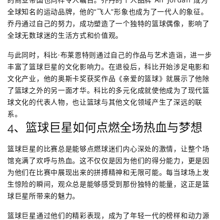
全球知名的运动品牌，他的“飞人”形象也成为了一代人的象征。
乔丹通过自己的努力，成功塑造了一个独特的篮球偶像，影响了
全球无数球迷的生活方式和价值观。
与此同时，科比·布莱恩特则通过自己的作品与艺术造诣，进一步
丰富了篮球巨星的文化影响力。在退役后，科比开始涉足电影和
文化产业，他的奥斯卡奖获奖作品《亲爱的篮球》就展示了他除
了篮球之外的另一面才华。科比的多元化成就使他成为了现代篮
球文化的代表人物，也让篮球与其他文化领域产生了深远的联
系。
4、篮球巨星如何点燃全场热血与梦想
篮球巨星的比赛总是能够点燃球迷们内心深处的激情，让整个场
馆充满了欢呼与热血。这不仅仅是因为他们的得分能力，更是因
为他们在比赛中展现出来的拼搏精神和无限可能。每当球场上发
生惊险的瞬间，观众总是能够感受到那份独特的能量，这正是篮
球巨星所带来的魅力。
篮球巨星通过他们的精彩表现，成为了年轻一代的榜样和动力源