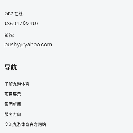
24\7 在线
13594780419
邮箱
pushy@yahoo.com
导航
了解九游体育
项目展示
集团新闻
服务方向
交流九游体育官方网站