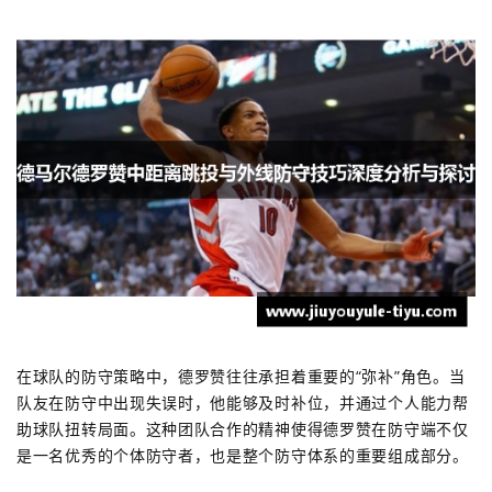
在球队的防守策略中，德罗赞往往承担着重要的“弥补”角色。当
队友在防守中出现失误时，他能够及时补位，并通过个人能力帮
助球队扭转局面。这种团队合作的精神使得德罗赞在防守端不仅
是一名优秀的个体防守者，也是整个防守体系的重要组成部分。