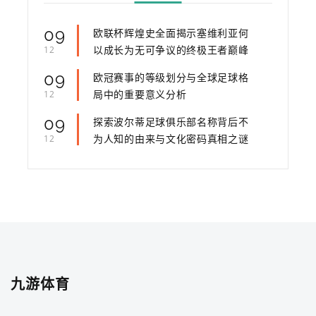
09
欧联杯辉煌史全面揭示塞维利亚何
以成长为无可争议的终极王者巅峰
12
09
欧冠赛事的等级划分与全球足球格
局中的重要意义分析
12
09
探索波尔蒂足球俱乐部名称背后不
为人知的由来与文化密码真相之谜
12
九游体育