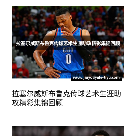
拉塞尔威斯布鲁克传球艺术生涯助
攻精彩集锦回顾