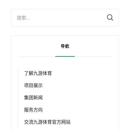
搜索...
导航
了解九游体育
项目展示
集团新闻
服务方向
交流九游体育官方网站