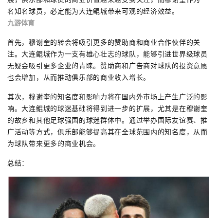
名知名球员，必定能为大连鲲城带来可观的经济效益。
九游体育
首先，穆谢奎的转会将吸引更多的赞助商和商业合作伙伴的关
注。大连鲲城作为一支有雄心壮志的球队，能够引进世界级球员
无疑会吸引更多企业的青睐。赞助商和广告商对球队的投资意愿
也会增加，从而推动俱乐部的商业收入增长。
其次，穆谢奎的知名度和影响力将在国内外市场上产生广泛的影
响。大连鲲城的球迷基础将得到进一步的扩展，尤其是在穆谢奎
的故乡和其他足球强国的球迷群体中。通过举办国际友谊赛、推
广活动等方式，俱乐部能够提高其在全球范围内的知名度，从而
为球队带来更多的商业机会。
总结：