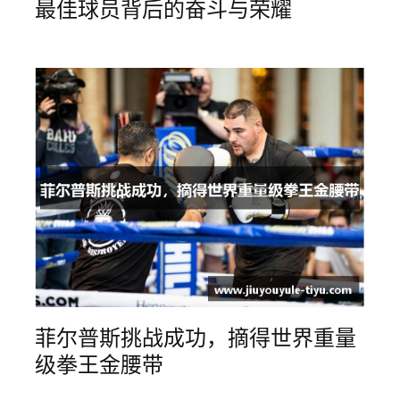
最佳球员背后的奋斗与荣耀
菲尔普斯挑战成功，摘得世界重量
级拳王金腰带