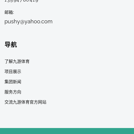
邮箱
pushy@yahoo.com
导航
了解九游体育
项目展示
集团新闻
服务方向
交流九游体育官方网站