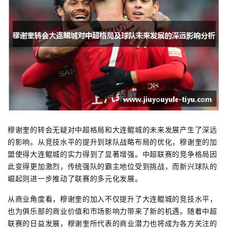
穆谢奎的转会无疑对中超格局和大连鲲城的未来发展产生了深远
的影响。从竞技水平的提升到球队战略布局的优化，穆谢奎的加
盟使得大连鲲城的实力得到了显著增强。中超联赛的竞争格局因
此变得更加激烈，传统强队的霸主地位受到挑战，而新兴球队的
崛起则进一步推动了联赛的多元化发展。
从商业角度看，穆谢奎的加入不仅提升了大连鲲城的竞技水平，
也为俱乐部的商业价值和市场影响力带来了新的机遇。随着中超
联赛的日益发展，穆谢奎所代表的商业潜力也将成为各方关注的