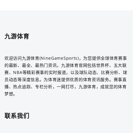
九游体育
欢迎访问九游体育(NineGameSports)，为您提供全球体育赛事
的最新、最全、最热门资讯，九游体育官网包括世界杯、五大联
赛、NBA等精彩赛事的实时报道，以及球队动态、比赛分析、球
员动态等深度信息。为体育迷提供优质的体育资讯服务。赛事直
播、热点追踪、专栏分析，一网打尽，九游体育，成就您的体育
梦想。
联系我们