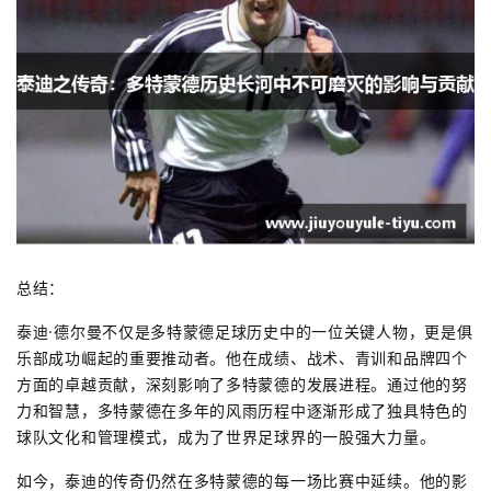
总结：
泰迪·德尔曼不仅是多特蒙德足球历史中的一位关键人物，更是俱
乐部成功崛起的重要推动者。他在成绩、战术、青训和品牌四个
方面的卓越贡献，深刻影响了多特蒙德的发展进程。通过他的努
力和智慧，多特蒙德在多年的风雨历程中逐渐形成了独具特色的
球队文化和管理模式，成为了世界足球界的一股强大力量。
如今，泰迪的传奇仍然在多特蒙德的每一场比赛中延续。他的影