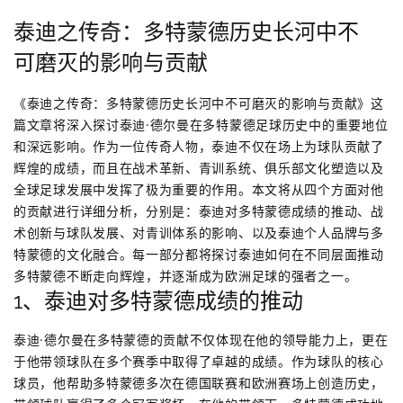
泰迪之传奇：多特蒙德历史长河中不
可磨灭的影响与贡献
《泰迪之传奇：多特蒙德历史长河中不可磨灭的影响与贡献》这
篇文章将深入探讨泰迪·德尔曼在多特蒙德足球历史中的重要地位
和深远影响。作为一位传奇人物，泰迪不仅在场上为球队贡献了
辉煌的成绩，而且在战术革新、青训系统、俱乐部文化塑造以及
全球足球发展中发挥了极为重要的作用。本文将从四个方面对他
的贡献进行详细分析，分别是：泰迪对多特蒙德成绩的推动、战
术创新与球队发展、对青训体系的影响、以及泰迪个人品牌与多
特蒙德的文化融合。每一部分都将探讨泰迪如何在不同层面推动
多特蒙德不断走向辉煌，并逐渐成为欧洲足球的强者之一。
1、泰迪对多特蒙德成绩的推动
泰迪·德尔曼在多特蒙德的贡献不仅体现在他的领导能力上，更在
于他带领球队在多个赛季中取得了卓越的成绩。作为球队的核心
球员，他帮助多特蒙德多次在德国联赛和欧洲赛场上创造历史，