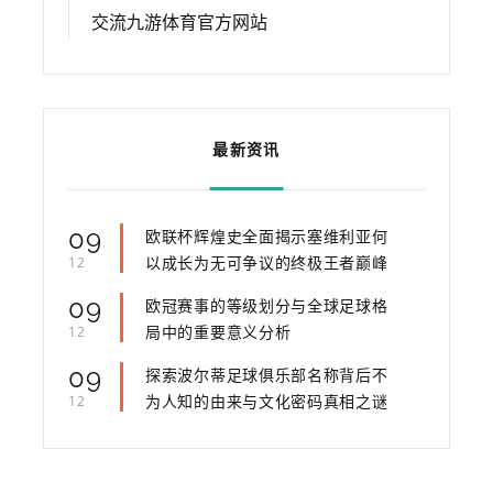
交流九游体育官方网站
最新资讯
09
欧联杯辉煌史全面揭示塞维利亚何
以成长为无可争议的终极王者巅峰
12
09
欧冠赛事的等级划分与全球足球格
局中的重要意义分析
12
09
探索波尔蒂足球俱乐部名称背后不
为人知的由来与文化密码真相之谜
12