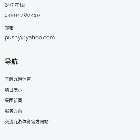
24\7 在线
13594780419
邮箱
pushy@yahoo.com
导航
了解九游体育
项目展示
集团新闻
服务方向
交流九游体育官方网站