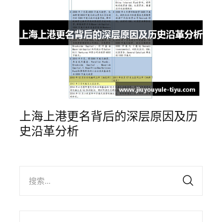
上海上港更名背后的深层原因及历
史沿革分析
搜索...