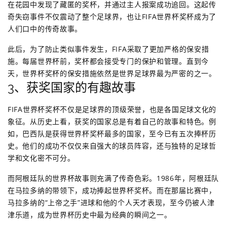
在花园中发现了藏匿的奖杯，并通过主人报案成功追回。这起传
奇失窃事件不仅震动了整个足球界，也让FIFA世界杯奖杯成为了
人们口中的传奇故事。
此后，为了防止类似事件发生，FIFA采取了更加严格的保安措
施。每届世界杯前，奖杯都会接受专门的保护和管理。直到今
天，世界杯奖杯的保安措施依然是世界足球界最为严密的之一。
3、获奖国家的有趣故事
FIFA世界杯奖杯不仅是足球界的顶级荣誉，也是各国足球文化的
象征。从历史上看，获奖的国家总是有着自己的故事和特色。例
如，巴西队是获得世界杯奖杯最多的国家，至今已有五次捧杯历
史。他们的成功不仅仅来自强大的球员阵容，还与独特的足球哲
学和文化密不可分。
而阿根廷队的世界杯故事则充满了传奇色彩。1986年，阿根廷队
在马拉多纳的带领下，成功捧起世界杯奖杯。而在那届比赛中，
马拉多纳的“上帝之手”进球和他的个人天才表现，至今仍被人津
津乐道，成为世界杯历史中最为经典的瞬间之一。