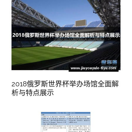
2018俄罗斯世界杯举办场馆全面解
析与特点展示