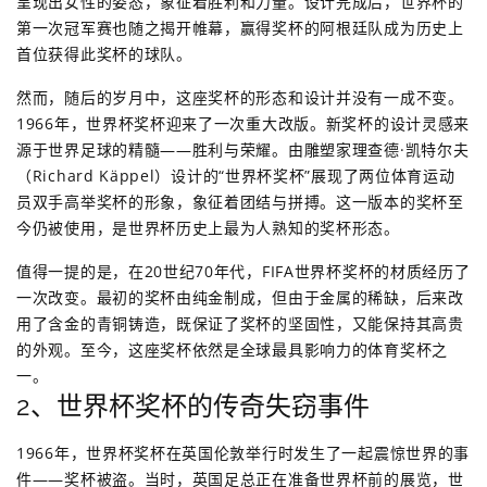
呈现出女性的姿态，象征着胜利和力量。设计完成后，世界杯的
第一次冠军赛也随之揭开帷幕，赢得奖杯的阿根廷队成为历史上
首位获得此奖杯的球队。
然而，随后的岁月中，这座奖杯的形态和设计并没有一成不变。
1966年，世界杯奖杯迎来了一次重大改版。新奖杯的设计灵感来
源于世界足球的精髓——胜利与荣耀。由雕塑家理查德·凯特尔夫
（Richard Käppel）设计的“世界杯奖杯”展现了两位体育运动
员双手高举奖杯的形象，象征着团结与拼搏。这一版本的奖杯至
今仍被使用，是世界杯历史上最为人熟知的奖杯形态。
值得一提的是，在20世纪70年代，FIFA世界杯奖杯的材质经历了
一次改变。最初的奖杯由纯金制成，但由于金属的稀缺，后来改
用了含金的青铜铸造，既保证了奖杯的坚固性，又能保持其高贵
的外观。至今，这座奖杯依然是全球最具影响力的体育奖杯之
一。
2、世界杯奖杯的传奇失窃事件
1966年，世界杯奖杯在英国伦敦举行时发生了一起震惊世界的事
件——奖杯被盗。当时，英国足总正在准备世界杯前的展览，世