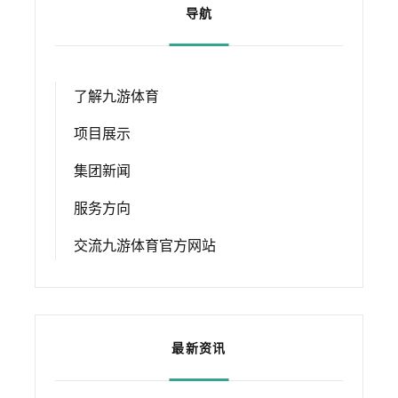
导航
了解九游体育
项目展示
集团新闻
服务方向
交流九游体育官方网站
最新资讯