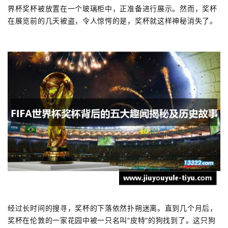
界杯奖杯被放置在一个玻璃柜中，正准备进行展示。然而，奖杯
在展览前的几天被盗，令人惊愕的是，奖杯就这样神秘消失了。
经过长时间的搜寻，奖杯的下落依然扑朔迷离。直到几个月后，
奖杯在伦敦的一家花园中被一只名叫“皮特”的狗找到了。这只狗