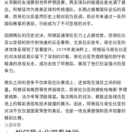
从早期的友谊赛到世界杯预选赛，两支球队的碰撞总是充满了悬
念。阿根廷作为南美足球的传统强队，长期占据着国际足坛的高
峰，而哥伦比亚虽然历史上相对较为低调，但近年来通过一系列
国际赛事的表现，已经成为了不可忽视的对手。
回顾两队的历史对决，阿根廷通常在实力上占据优势，但哥伦比
亚以坚韧的防守和快速的反击著称，尤其在近些年，哥伦比亚的
进攻体系得到了显著提升。2019年美洲杯上，阿根廷与哥伦比亚
的对决就给观众留下了深刻的印象，哥伦比亚凭借顽强的防守和
精准的进攻反击，成功击败了阿根廷，展现了他们日益强大的竞
争力。
两队之间的竞争不仅体现在比赛场上，还体现在球员之间的较
量。阿根廷有梅西等世界级球员，而哥伦比亚则拥有哈梅斯·罗德
里格斯、法尔考等顶级球星。每次两队的对决，都是这些球员在
场上的精彩表现和技术碰撞的展示。因此，阿根廷与哥伦比亚的
对决不仅仅是国家荣誉的象征，也是一场充满激情和技术较量的
精彩比赛。
九游体育