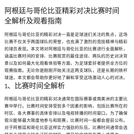
阿根廷与哥伦比亚精彩对决比赛时间
全解析及观看指南
阿根廷与哥伦比亚的精彩对决一直是足球迷们关注的焦点，这场
比赛不仅关乎两国球队的荣誉，也充满了激烈的竞技精神与精彩
的球员表现。本文将对阿根廷与哥伦比亚的比赛进行全面解析，
涵盖比赛时间的安排、比赛观赏的最佳途径、两队的历史对决背
景以及如何最大化观看体验等方面，为足球爱好者提供全方位的
观赛指南。无论你是刚刚开始关注这两支球队，还是长期的铁杆
球迷，本文都会帮助你更好地了解和享受这场激动人心的对决。
1、比赛时间全解析
阿根廷与哥伦比亚的精彩对决通常在国际赛事或南美洲的主要比
赛中举行。比赛时间安排受到多个因素的影响，包括比赛所在的
时区、各大赛事的具体安排以及电视转播的时间窗口。为了确保
观众能够最大限度地参与和观赛，比赛时间一般都会提前公布。
对于阿根廷和哥伦比亚这样实力强劲的队伍，比赛时间通常会选