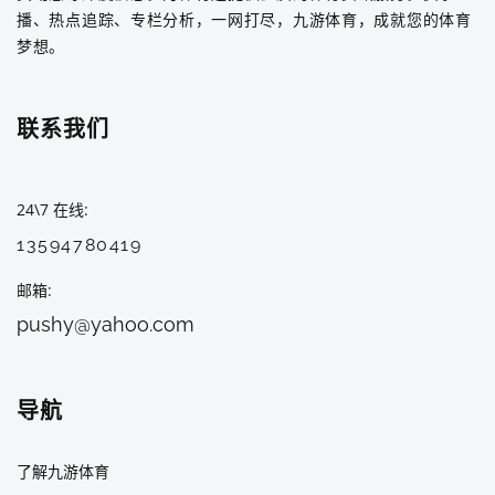
播、热点追踪、专栏分析，一网打尽，九游体育，成就您的体育
梦想。
联系我们
24\7 在线
13594780419
邮箱
pushy@yahoo.com
导航
了解九游体育