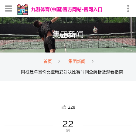
集团新闻
首页
集团新闻
阿根廷与哥伦比亚精彩对决比赛时间全解析及观看指南
228
22
09