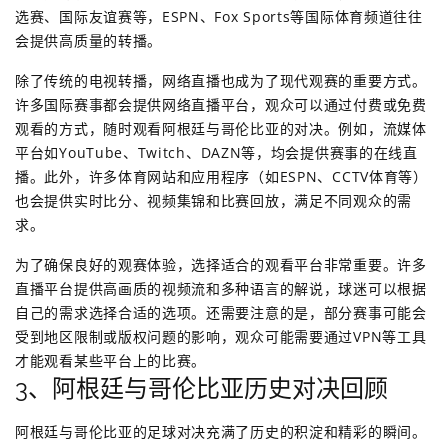
选赛、国际友谊赛等，ESPN、Fox Sports等国际体育频道往往
会提供高质量的转播。
除了传统的电视转播，网络直播也成为了现代观赛的重要方式。
许多国际赛事都会提供网络直播平台，观众可以通过付费或免费
观看的方式，随时观看阿根廷与哥伦比亚的对决。例如，流媒体
平台如YouTube、Twitch、DAZN等，均会提供赛事的在线直
播。此外，许多体育网站和应用程序（如ESPN、CCTV体育等）
也会提供实时比分、视频集锦和比赛回放，满足不同观众的需
求。
为了确保良好的观赛体验，选择适合的观看平台非常重要。许多
直播平台提供高画质的视频流和多种语言的解说，球迷可以根据
自己的需求选择合适的选项。还需要注意的是，部分赛事可能会
受到地区限制或版权问题的影响，观众可能需要通过VPN等工具
才能观看某些平台上的比赛。
3、阿根廷与哥伦比亚历史对决回顾
阿根廷与哥伦比亚的足球对决充满了历史的积淀和精彩的瞬间。