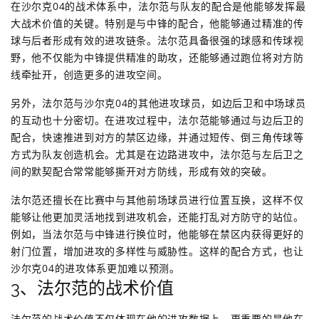
在沙尔克04的战术体系中，法尔范与队友的配合是他能够发挥最
大战术价值的关键。特别是与中锋的配合，他能够通过精准的传
球与后者形成有效的进攻链条。法尔范具备很强的球感和传球视
野，他不仅能为中锋提供精准的助攻，还能够通过跑位将对方防
线牵扯开，创造更多的进攻空间。
另外，法尔范与沙尔克04的其他进攻球员，如边后卫和中场球员
的互动也十分密切。在进攻过程中，法尔范能够通过与边后卫的
配合，快速推进到对方的禁区边缘，并通过短传、倒三角传球等
方式为队友创造机会。尤其是在边路进攻中，法尔范与左后卫之
间的默契配合常常能够撕开对方防线，形成有效的突破。
法尔范还擅长在比赛中与其他前场球员进行位置互换，这样不仅
能够让他更加灵活地找到进攻机会，还能打乱对方防守的站位。
例如，当法尔范与中锋进行换位时，他能够在禁区内获得更好的
射门位置，增加进攻的多样性与威胁性。这样的配合方式，也让
沙尔克04的进攻体系更加难以预测。
3、法尔范的战术价值
法尔范的战术价值不仅体现在他的进攻数据上，更重要的是他在