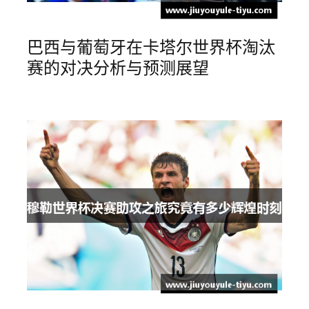
巴西与葡萄牙在卡塔尔世界杯淘汰
赛的对决分析与预测展望