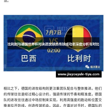
当。
相比之下，德国的进攻结构则更注重团队配合与整体推进。他们
的传球往往是经过精心设计的，强调传球的节奏和精准度。德国
队的进攻往往通过中场控制来实现，利用高强度的跑动和位置交
换来拉开防线，创造传球机会。因此，在面对对手时，德国队的