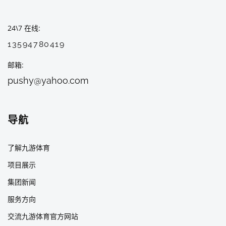
24\7 在线
13594780419
邮箱
pushy@yahoo.com
导航
了解九游体育
项目展示
集团新闻
服务方向
交流九游体育官方网站