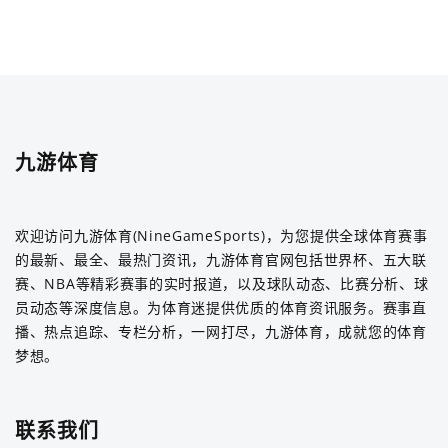
九游体育
欢迎访问九游体育(NineGameSports)，为您提供全球体育赛事
的最新、最全、最热门资讯，九游体育官网包括世界杯、五大联
赛、NBA等精彩赛事的实时报道，以及球队动态、比赛分析、球
员动态等深度信息。为体育迷提供优质的体育资讯服务。赛事直
播、热点追踪、专栏分析，一网打尽，九游体育，成就您的体育
梦想。
联系我们