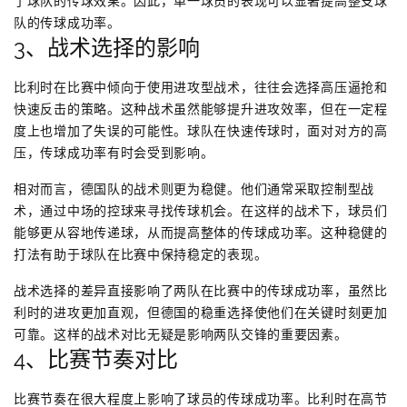
了球队的传球效果。因此，单一球员的表现可以显著提高整支球
队的传球成功率。
3、战术选择的影响
比利时在比赛中倾向于使用进攻型战术，往往会选择高压逼抢和
快速反击的策略。这种战术虽然能够提升进攻效率，但在一定程
度上也增加了失误的可能性。球队在快速传球时，面对对方的高
压，传球成功率有时会受到影响。
相对而言，德国队的战术则更为稳健。他们通常采取控制型战
术，通过中场的控球来寻找传球机会。在这样的战术下，球员们
能够更从容地传递球，从而提高整体的传球成功率。这种稳健的
打法有助于球队在比赛中保持稳定的表现。
战术选择的差异直接影响了两队在比赛中的传球成功率，虽然比
利时的进攻更加直观，但德国的稳重选择使他们在关键时刻更加
可靠。这样的战术对比无疑是影响两队交锋的重要因素。
4、比赛节奏对比
比赛节奏在很大程度上影响了球员的传球成功率。比利时在高节