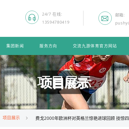
24/7 在线
邮箱
13594780419
pushy
集团新闻
服务方向
交流九游体育官方网站
项目展示
项目展示
费戈2000年欧洲杯对英格兰惊艳进球回顾 技惊