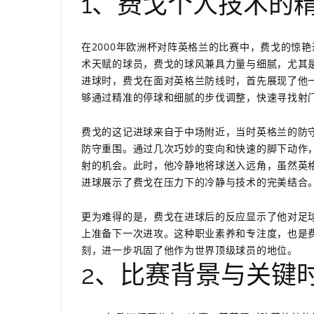
1、费戈个人技术的
在2000年欧洲杯对阵英格兰的比赛中，费戈的惊
术天赋的球员，费戈的球风兼具力量与细腻，尤其
进球时，费戈在面对英格兰防线时，首先展现了他
够通过精准的停球和细腻的步伐调整，快速寻找射
费戈的这记进球来自于中场附近，当时英格兰的防
防守重围。通过几次巧妙的变向和快速的脚下动作
射的机会。此时，他冷静地将球送入远角，虽然英
进球展示了费戈在压力下的冷静与技术的完美结合
更为难得的是，费戈在进球后的反应显示了他对足
上准备下一次进攻。这种职业素养和专注度，也是
刻，进一步巩固了他作为世界顶级球员的地位。
2、比赛背景与关键