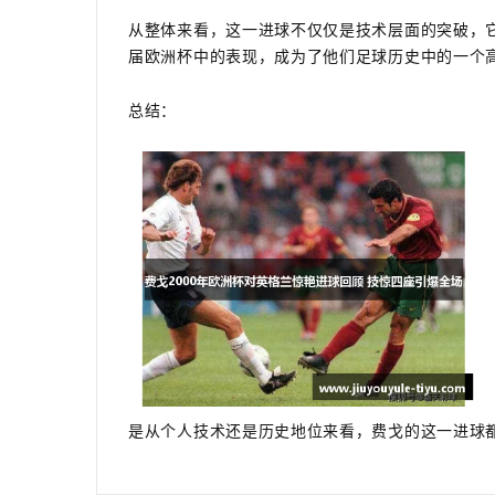
从整体来看，这一进球不仅仅是技术层面的突破，
届欧洲杯中的表现，成为了他们足球历史中的一个
总结：
是从个人技术还是历史地位来看，费戈的这一进球