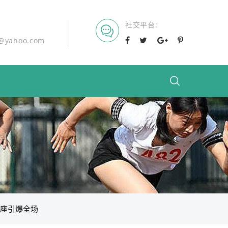
社交平台
@yahoo.com
四座引爆全场