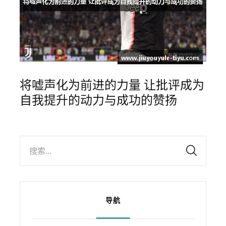
将嘘声化为前进的力量 让批评成为
自我提升的动力与成功的赞扬
搜索...
导航