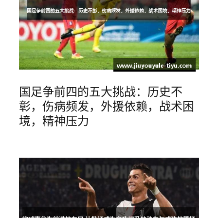
国足争前四的五大挑战：历史不
彰，伤病频发，外援依赖，战术困
境，精神压力