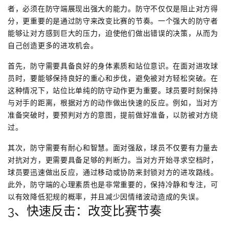
者，必须在防守端展现出强大的能力。防守不仅仅是阻止对方得
分，更重要的是通过防守来改变比赛的节奏。一个强大的防守者
能够让对方感到巨大的压力，迫使他们做出错误的决策，从而为
自己创造更多的进攻机会。
首先，防守需要具备良好的身体素质和站位意识。在面对进攻球
员时，要能够保持良好的重心和步伐，避免被对方轻松突破。在
这种情况下，站位比单纯的防守动作更为重要。球员要时刻保持
与对手的距离，根据对方的动作做出快速的反应。例如，当对方
准备突破时，要预判对方的意图，提前做好准备，以防被对方绕
过。
其次，防守需要有耐心和智慧。面对强敌，球员不仅要有力量去
对抗对方，更需要具备足够的判断力。当对方开始寻求空档时，
球员要迅速做出反应，通过移动或协防来封锁对方的进攻路线。
此外，防守端的心理素质也是非常重要的，保持冷静和专注，可
以有效降低犯规的概率，并且减少因情绪波动造成的失误。
3、快速反击：改变比赛节奏