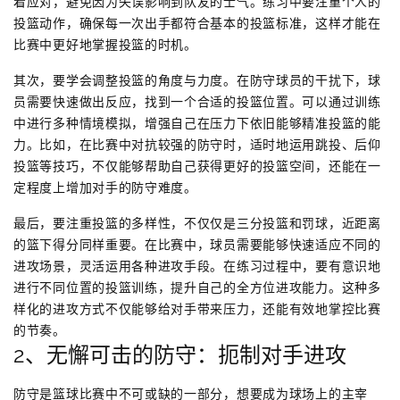
着应对，避免因为失误影响到队友的士气。练习中要注重个人的
投篮动作，确保每一次出手都符合基本的投篮标准，这样才能在
比赛中更好地掌握投篮的时机。
其次，要学会调整投篮的角度与力度。在防守球员的干扰下，球
员需要快速做出反应，找到一个合适的投篮位置。可以通过训练
中进行多种情境模拟，增强自己在压力下依旧能够精准投篮的能
力。比如，在比赛中对抗较强的防守时，适时地运用跳投、后仰
投篮等技巧，不仅能够帮助自己获得更好的投篮空间，还能在一
定程度上增加对手的防守难度。
最后，要注重投篮的多样性，不仅仅是三分投篮和罚球，近距离
的篮下得分同样重要。在比赛中，球员需要能够快速适应不同的
进攻场景，灵活运用各种进攻手段。在练习过程中，要有意识地
进行不同位置的投篮训练，提升自己的全方位进攻能力。这种多
样化的进攻方式不仅能够给对手带来压力，还能有效地掌控比赛
的节奏。
2、无懈可击的防守：扼制对手进攻
防守是篮球比赛中不可或缺的一部分，想要成为球场上的主宰