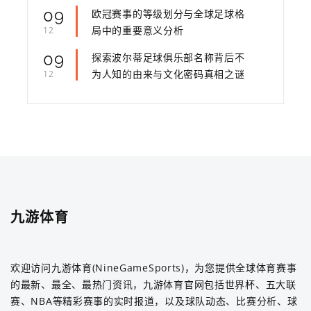
09
欧冠赛事的等级划分与全球足球格
局中的重要意义分析
12
09
探索波尔蒂足球俱乐部名称背后不
为人知的由来与文化密码真相之谜
12
九游体育
欢迎访问九游体育(NineGameSports)，为您提供全球体育赛事
的最新、最全、最热门资讯，九游体育官网包括世界杯、五大联
赛、NBA等精彩赛事的实时报道，以及球队动态、比赛分析、球