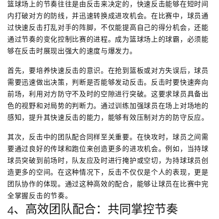
篮球场上的节奏往往是由反击来决定的，快速反击能够在短时间
内打破对方的防线，并迅速转换成进攻机会。在比赛中，球员通
过快速反击打乱对手的阵脚，不仅能提高自己的得分机会，还能
通过节奏的变化控制比赛的进程。成为篮球场上的球霸，必须能
够在反击时展现出强大的速度与爆发力。
首先，要培养快速反击的意识。在抢到篮板或对方失误后，球员
需要迅速做出决策，判断是否能够发动反击。反击时要快速奔向
前场，利用对方防守不及时的空隙进行突破。这要求球员具备出
色的视野和对局势的判断力。通过训练加强球员在场上对场地的
感知，提升其快速反击的能力，能够有效压制对方的防守反应。
其次，反击中的团队配合同样至关重要。在快攻时，球员之间需
要通过良好的传球和跑位来创造更多的进攻机会。例如，当持球
球员突破到前场时，队友应及时进行掩护或空切，为持球球员创
造更多的空间。在这种情况下，反击不仅仅是个人的表现，更是
团队协作的体现。通过这种高效的配合，能够让球员在比赛中完
全掌握反击的节奏。
4、高效团队配合：共同掌控节奏