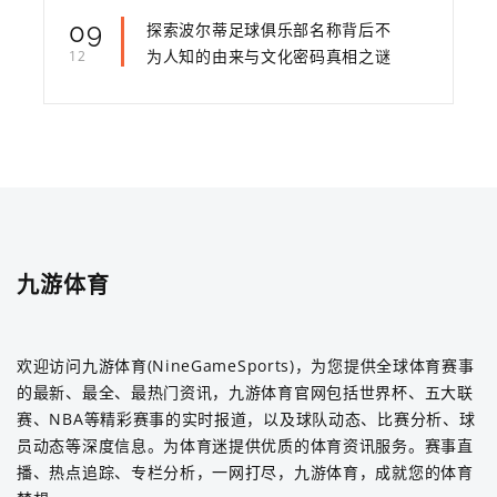
09
探索波尔蒂足球俱乐部名称背后不
为人知的由来与文化密码真相之谜
12
九游体育
欢迎访问九游体育(NineGameSports)，为您提供全球体育赛事
的最新、最全、最热门资讯，九游体育官网包括世界杯、五大联
赛、NBA等精彩赛事的实时报道，以及球队动态、比赛分析、球
员动态等深度信息。为体育迷提供优质的体育资讯服务。赛事直
播、热点追踪、专栏分析，一网打尽，九游体育，成就您的体育