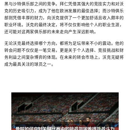
黑与沙特俱乐部之间的竞争。拜仁凭借其强大的竞技实力和对沃
克的历史吸引力，成为了他在欧洲发展的最佳选择；而沙特俱乐
部则凭借丰厚的财力，向沃克提供了一个更加舒适且收入颇丰的
职业环境。沃克的最终决定，将不仅仅影响他个人的职业生涯，
还可能对这两家俱乐部的未来走向产生深远影响。
无论沃克最终选择哪个方向，都将为足坛带来不小的震动。他的
转会问题不仅仅是一笔交易，更是关于个人选择、竞技挑战和财
务利益之间复杂博弈的体现。在未来的转会市场上，沃克无疑将
成为最具关注的球员之一。