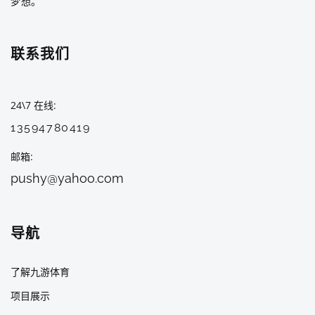
梦想。
联系我们
24\7 在线
13594780419
邮箱
pushy@yahoo.com
导航
了解九游体育
项目展示