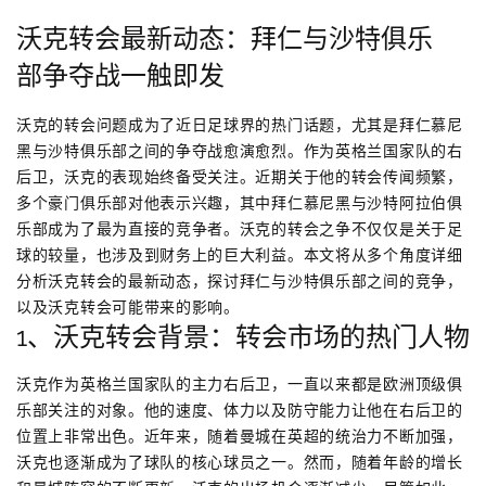
沃克转会最新动态：拜仁与沙特俱乐
部争夺战一触即发
沃克的转会问题成为了近日足球界的热门话题，尤其是拜仁慕尼
黑与沙特俱乐部之间的争夺战愈演愈烈。作为英格兰国家队的右
后卫，沃克的表现始终备受关注。近期关于他的转会传闻频繁，
多个豪门俱乐部对他表示兴趣，其中拜仁慕尼黑与沙特阿拉伯俱
乐部成为了最为直接的竞争者。沃克的转会之争不仅仅是关于足
球的较量，也涉及到财务上的巨大利益。本文将从多个角度详细
分析沃克转会的最新动态，探讨拜仁与沙特俱乐部之间的竞争，
以及沃克转会可能带来的影响。
1、沃克转会背景：转会市场的热门人物
沃克作为英格兰国家队的主力右后卫，一直以来都是欧洲顶级俱
乐部关注的对象。他的速度、体力以及防守能力让他在右后卫的
位置上非常出色。近年来，随着曼城在英超的统治力不断加强，
沃克也逐渐成为了球队的核心球员之一。然而，随着年龄的增长