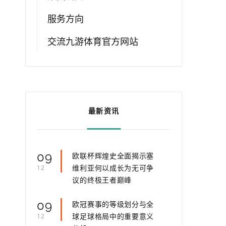
服务方向
交流九游体育官方网站
最新资讯
09
欧联杯辉煌史全面揭示塞
维利亚何以成长为无可争
12
议的终极王者巅峰
09
欧冠赛事的等级划分与全
球足球格局中的重要意义
12