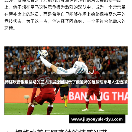
上。他不想在皇马这种竞争极为激烈的球队中，成为一个常常坐
在替补席上的球员，而是希望自己能够在场上始终保持高水平的
竞技状态。为了这一点，他选择了阿森纳，一个更符合他需求的
环境。