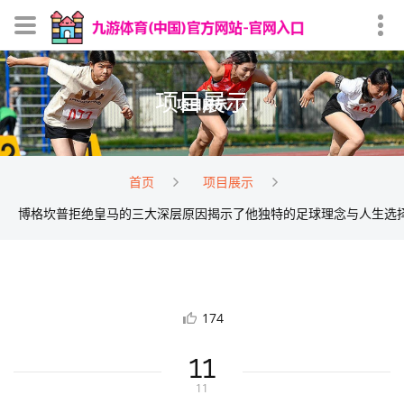
项目展示
首页
项目展示
博格坎普拒绝皇马的三大深层原因揭示了他独特的足球理念与人生选
174
11
11