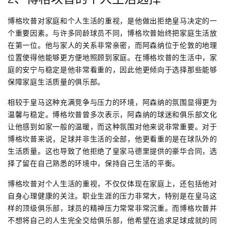
博格坎普对家庭和个人生活的重视，是他做出拒绝皇马决定的一
个重要因素。与许多同龄球员不同，博格坎普始终把家庭生活放
在第一位。他与家人的关系非常亲密，而阿森纳位于伦敦的地理
位置使得他能够更方便地照顾到家庭。在博格坎普的生活中，家
庭的安宁与稳定是他非常看重的，因此他更倾向于选择那些能够
保障家庭生活质量的俱乐部。
相较于皇马这种充满竞争与压力的环境，阿森纳的氛围显得更为
温馨与稳定。博格坎普曾多次表示，阿森纳的球迷和俱乐部文化
让他感到如家一般的温暖，而这种氛围对他来说非常重要。对于
博格坎普来说，足球并非生活的全部，他更看重的是在球队外的
生活质量。这也导致了他拒绝了皇家马德里提供的豪华合同，选
择了留在自己熟悉的环境中，保持自己生活的平衡。
博格坎普对个人生活的重视，不仅仅体现在家庭上，还包括他对
自身心理健康的关注。职业生涯的压力非常大，特别是在皇马这
样的顶级俱乐部，球员的精神压力常常非常沉重。而博格坎普并
不想将自己的人生完全交给俱乐部，他希望在追求足球成就的同