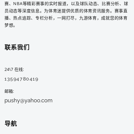
赛、NBA等精彩赛事的实时报道，以及球队动态、比赛分析、球
员动态等深度信息。为体育迷提供优质的体育资讯服务。赛事直
播、热点追踪、专栏分析，一网打尽，九游体育，成就您的体育
梦想。
联系我们
24\7 在线
13594780419
邮箱
pushy@yahoo.com
导航