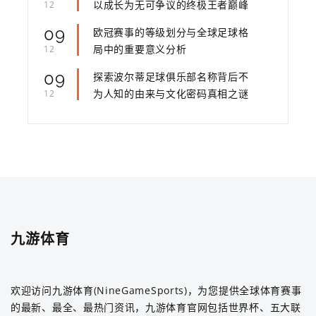
以成长为无可争议的终极王者巅峰
12
09
欧冠赛事的等级划分与全球足球格
局中的重要意义分析
12
09
探索波尔蒂足球俱乐部名称背后不
为人知的由来与文化密码真相之谜
12
九游体育
欢迎访问九游体育(NineGameSports)，为您提供全球体育赛事
的最新、最全、最热门资讯，九游体育官网包括世界杯、五大联