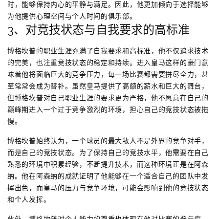
时，能够保持内心的平静与满足。因此，他更加倾向于选择能够
为他提供心理空间与个人时间的俱乐部。
3、对竞技状态与自我要求的高标准
博格坎普的职业生涯充满了自我要求和高标准，他不仅追求技术
的完美，也注重竞技状态的稳定和持续。进入皇马这样的豪门意
味着他将面临巨大的竞争压力，每一场比赛都需要拼尽全力，甚
至常常会成为替补。虽然皇马提供了高额的薪水和巨大的舞台，
但博格坎普对自己职业生涯的要求更为严格，他不愿意在自己的
巅峰期进入一个过于竞争激烈的环境，担心自己的竞技状态被拖
慢。
博格坎普始终认为，一个球员的最大敌人不是外界的竞争对手，
而是自己的竞技状态。为了保持自己的竞技水平，他需要在自己
熟悉的环境中积累经验，不断提升技术，而这种环境正是在阿森
纳。他在阿森纳的成就证明了他能够在一个适合自己的团队中发
挥出色，而皇马的压力与竞争环境，可能会影响到他的竞技状态
和个人发挥。
此外，博格坎普对个人能力的尊重也体现在他对比赛的参与度