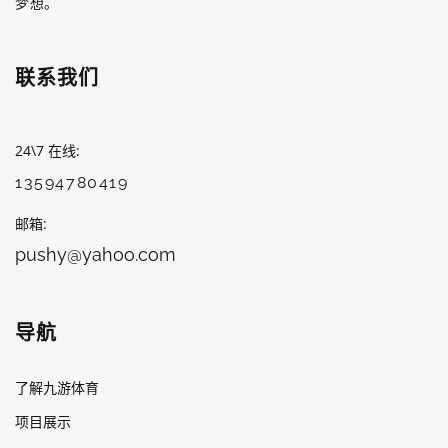
梦想。
联系我们
24\7 在线
13594780419
邮箱
pushy@yahoo.com
导航
了解九游体育
项目展示