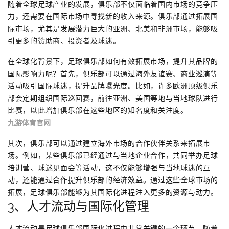
随着全球足球产业的发展，俱乐部不仅面临着国内市场的竞争压
力，还需要在国际市场中寻找新的收入来源。俱乐部通过拓展国
际市场，尤其是发展潜力巨大的亚洲、北美和非洲市场，能够吸
引更多的赞助商、投资者及球迷。
在全球化背景下，足球俱乐部如何有效拓展市场，提升其品牌的
国际影响力呢？首先，俱乐部可以通过海外友谊赛、商业巡演等
活动吸引国际球迷，提升品牌曝光度。比如，许多欧洲顶级俱乐
部会定期组织国际巡回赛，前往亚洲、美国等地与当地球队进行
比赛，以此增加俱乐部在这些地区的知名度和关注度。
九游体育官网
其次，俱乐部可以通过建立海外市场的合作伙伴关系来拓展市
场。例如，某些俱乐部已经通过与当地企业合作，共同举办足球
培训营、球迷见面会等活动，这不仅能够增强与当地球迷的互
动，还能通过合作提升俱乐部的经济效益。通过这些全球市场的
拓展，足球俱乐部能够为其国际化进程注入更多的资源与动力。
3、人才流动与国际化管理
人才流动是足球俱乐部国际化过程中非常关键的一个环节。随着