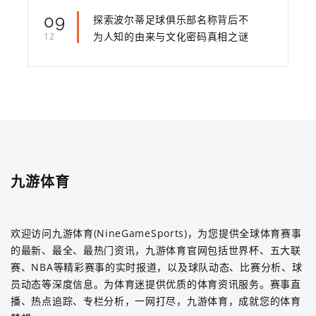
09
探索波尔蒂足球俱乐部名称背后不
为人知的由来与文化密码真相之谜
12
九游体育
欢迎访问九游体育(NineGameSports)，为您提供全球体育赛事
的最新、最全、最热门资讯，九游体育官网包括世界杯、五大联
赛、NBA等精彩赛事的实时报道，以及球队动态、比赛分析、球
员动态等深度信息。为体育迷提供优质的体育资讯服务。赛事直
播、热点追踪、专栏分析，一网打尽，九游体育，成就您的体育