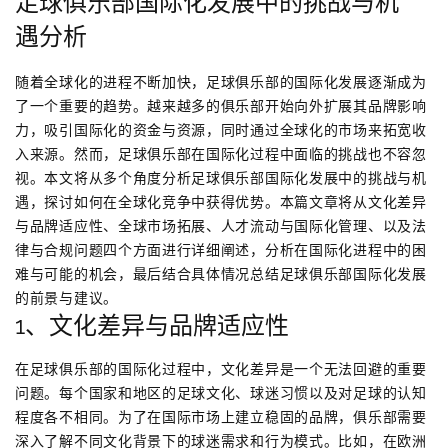
足球俱乐部国际化发展中的挑战与机
遇分析
随着全球化的进程不断加快，足球俱乐部的国际化发展逐渐成为
了一个重要的趋势。越来越多的俱乐部开始向外扩展其品牌影响
力，吸引国际化的资金与资源，同时通过全球化的市场来拓宽收
入来源。然而，足球俱乐部在国际化过程中面临的挑战也不容忽
视。本文将从多个角度分析足球俱乐部国际化发展中的挑战与机
遇，探讨如何在全球化竞争中获得优势。本篇文章将从文化差异
与品牌适应性、全球市场拓展、人才流动与国际化管理、以及法
律与合规问题四个方面进行详细阐述，分析在国际化进程中的困
难与可能的机会，最后结合具体情况总结足球俱乐部国际化发展
的前景与建议。
1、文化差异与品牌适应性
在足球俱乐部的国际化过程中，文化差异是一个无法回避的重要
问题。每个国家和地区的足球文化、球迷习惯以及对足球的认知
程度各不相同。为了在国际市场上建立稳固的品牌，俱乐部需要
深入了解不同文化背景下的球迷需求和行为模式。比如，在欧洲