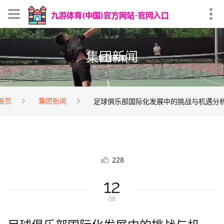
集团新闻
首页
集团新闻
足球俱乐部国际化发展中的挑战与机遇分
228
12
08