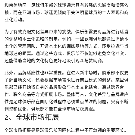
和南美地区，足球俱乐部的球迷通常具有较强的忠诚度和情感依
赖，而在亚洲市场，球迷更倾向于关注明星球员的个人表现和商
业化活动。
为了有效克服文化差异带来的挑战，俱乐部需要对品牌进行适当
的调整和本土化策略的制定。例如，一些欧洲俱乐部通过聘请本
土化的管理团队、开设本土化的训练基地等方式，逐步拉近与当
地球迷的距离。通过这些方式，俱乐部不仅能够避免文化冲突，
还能借助当地的文化特色更好地吸引观众与赞助商。
此外，品牌适应性也非常重要。在进入新市场时，俱乐部不仅要
了解当地文化，还要根据市场需求进行商业模式的调整。某些俱
乐部已经开始将自身的品牌形象与本土文化结合，通过跨界合
作、联名商品等方式拓展市场。整体而言，文化差异与品牌适应
性是足球俱乐部在国际化过程中必须重点关注的问题，只有不断
调整和优化，俱乐部才能在全球市场站稳脚跟。
2、全球市场拓展
全球市场拓展是足球俱乐部国际化过程中不可忽视的重要环节。